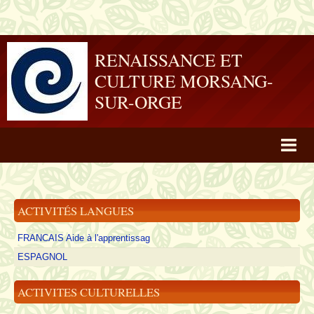
RENAISSANCE ET
CULTURE MORSANG-
SUR-ORGE
Album photo
Nos Activités
ACTIVITÉS LANGUES
Contact
FRANCAIS Aide à l'apprentissag
ACCUEIL
ESPAGNOL
ACTIVITES CULTURELLES