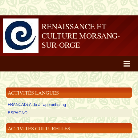
RENAISSANCE ET
CULTURE MORSANG-
SUR-ORGE
Album photo
Nos Activités
ACTIVITÉS LANGUES
Contact
FRANCAIS Aide à l'apprentissag
ACCUEIL
ESPAGNOL
ACTIVITES CULTURELLES